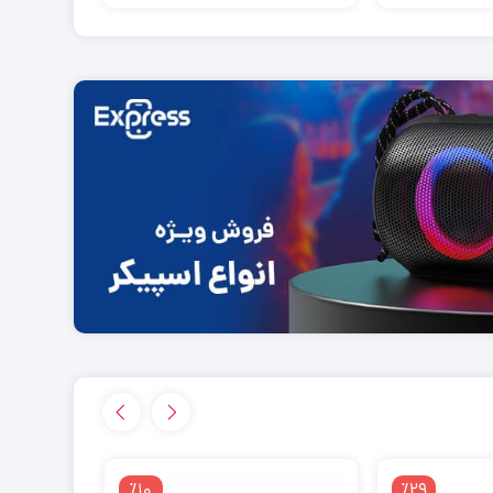
٪10
٪29