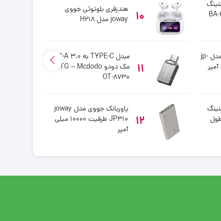
به لایتنینگ
هندزفری بلوتوثی جووی
10
be مدل BA-316
joway مدل H218
پاوربانک جووی joway مدل jp-
مبدل TYPE-C به USB-A 3.0
11
1 میلی آمپر
مک دودو OTG – Mcdodo
OT-8730
به لایتنینگ
پاوربانک جووی مدل joway
12
دلanker A8012 طول
JP310 ظرفیت 10000 میلی
آمپر