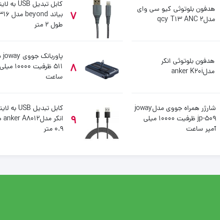
کابل تبدیل USB 
هدفون بلوتوثی کیو سی وای
7
بیاند yond
مدلqcy T13 ANC 2
طول 2 متر
هدفون بلوتوثی انکر
8
511 ظرفیت 0000
مدلanker K20i
ساعت
شارژر همراه جووی مدلjoway
کابل تبدیل USB 
9
jp-509 ظرفیت 10000 میلی
انکر م
آمپر ساعت
0.9 متر