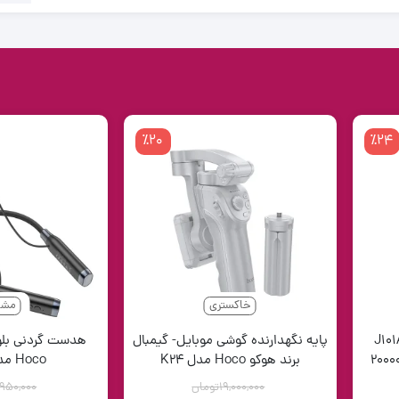
ساع
ساعت هو
ساعت هو
٪20
٪24
خاکستری
مشک
انک هوکو Hoco مدل J101A
پایه نگهدارنده گوشی موبایل- گیمبال
هدست گردنی بلوت
PD+QC3.0 22 ظرفیت 20000
برند هوکو Hoco مدل K24
Hoco مدل ES62
19,000,000
تومان
,950,000