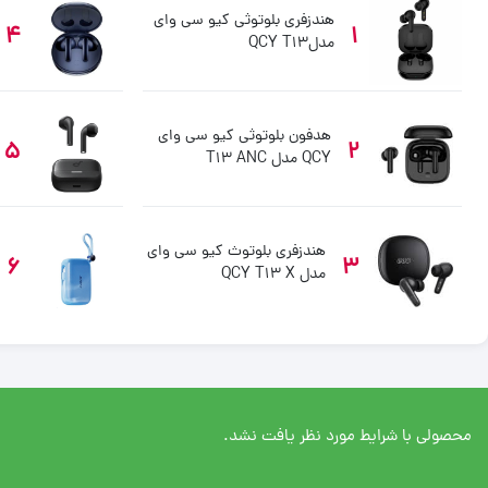
هندزفری بلوتوثی کیو سی وای
4
1
مدلQCY T13
هدفون بلوتوثی کیو سی وای
5
2
QCY مدل T13 ANC
هندزفری بلوتوث کیو سی وای
6
3
مدل QCY T13 X
محصولی با شرایط مورد نظر یافت نشد.