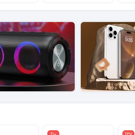
٪10
٪27