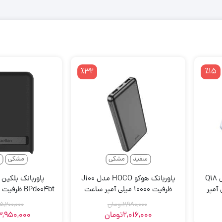
٪32
٪15
سفید
مشکی
مشکی
س
پاوربانک هوکو HOCO مدل Q18
پاوربانک هوکو HOCO مدل J100
1000 میلی آمپر
ظرفیت 10000 میلی‌ آمپر ساعت
ساعت
2,980,000
تومان
5,200,000
2,016,000
تومان
3,950,000