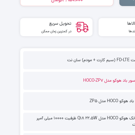
3,950,000
تومان
لاها
تحویل سریع
شمند کربی crbe مدل S10
ندها
در کمترین زمان ممکن
ت + مودم) سان نت
پیشنهاد 
ر باد هوکو مدل HOCO-ZP7
,100,000
هوکو HOCO مدل ZP5
پاوربانک هوکو HOCO مدل Q18 22.5W ظرفیت 10000 میلی آمپر
ت
پاوربانک انکر ANKER مدل Zolo A1685 ظرفیت ۱۰ هزار میلی آمپر