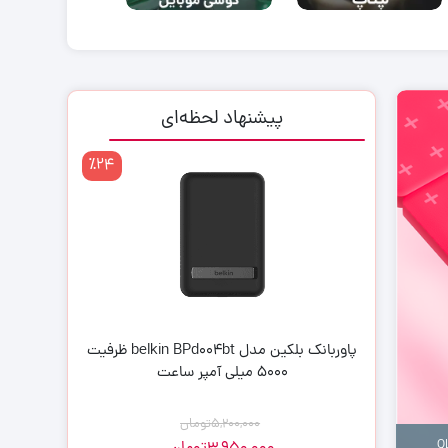
پیشنهاد لحظه‌ای
٪24
٪12
پاوربانک بلکین مدل belkin BPd004bt ظرفیت
اینترنت FD-LTE (سیم کارت + مودم) سان نت
5000 میلی آمپر ساعت
5,200,000
تومان