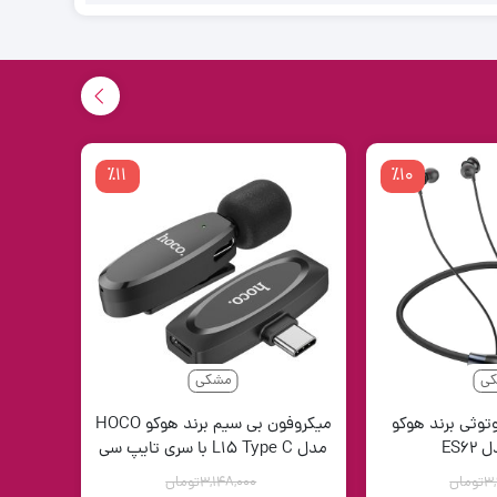
ت
شمند هایلو Haylou مدل RS5
شمند هایلو مدل Haylou IRON N1
٪11
٪10
ی
مشکی
وثی برند هوکو
میکروفون بی سیم برند هوکو HOCO
مدل L15 Type C با سری تایپ سی
3
تومان
3,148,000
تومان