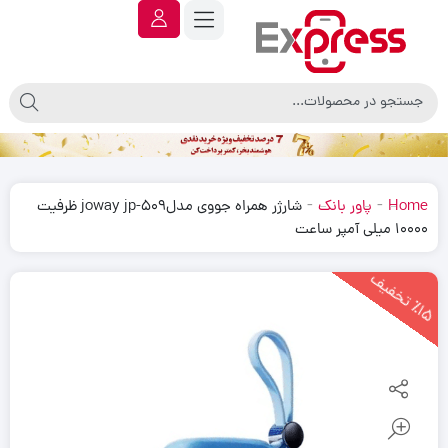
-
-
Home
پاور بانک
شارژر همراه جووی مدلjoway jp-509 ظرفیت
10000 میلی آمپر ساعت
1
5
ت
خ
ف
ی
٪
ف