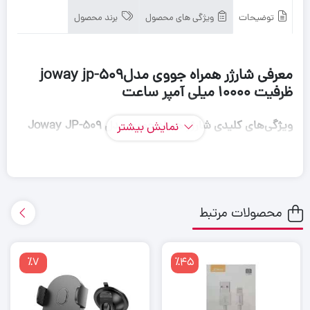
توضیحات
ویژگی های محصول
برند محصول
معرفی شارژر همراه جووی مدلjoway jp-509
ظرفیت 10000 میلی آمپر ساعت
ویژگی‌های کلیدی شارژر همراه جووی مدل
Joway JP-509
نمایش بیشتر
برند
:
جووی (Joway)
مدل
:
JP-509
ظرفیت باتری
:
10000 میلی‌آمپر ساعت
محصولات مرتبط
نوع باتری
:
لیتیوم پلیمری
تعداد درگاه خروجی
:
2 عدد (USB-A و USB-C)
٪7
٪45
مشخصات فنی