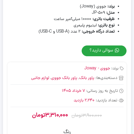
برند
:
جووی (Joway)
مدل
:
JP-509
ظرفیت باتری
:
10000 میلی‌آمپر ساعت
نوع باتری
:
لیتیوم پلیمری
تعداد درگاه خروجی
:
2 عدد (USB-A و USB-C)
سوالی دارید؟
برند:
جووی - Joway
دسته‌بندی‌ها:
پاور بانک
,
پاور بانک جووی
,
لوازم جانبی
تاریخ به روز رسانی:
7 خرداد 1405
تعداد بازدید:
2,240 بازدید
3,310,000
تومان
3,900,000
تومان
رنگ