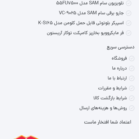
دسته‌بندی
شارژرها
مراجعه کنید.
تلویزیون سام SAM مدل 55FU7500
جارو برقی سام SAM مدل VC-9025
اسپیکر بلوتوثی قابل حمل کلومن مدل K-S165
فر مایکروویو بخارپز کامپکت توکار آریستون
دسترسی سریع
فروشگاه
درباره ما
ارتباط با ما
شرایط و مقررات
شرایط بازگشت کالا
روش‌ها و هزینه‌های ارسال
اعتماد شما افتخار ماست