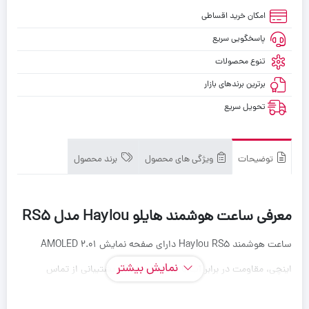
امکان خرید اقساطی
پاسخگویی سریع
تنوع محصولات
برترین برندهای بازار
تحویل سریع
توضیحات
ویژگی های محصول
برند محصول
معرفی ساعت هوشمند هایلو Haylou مدل RS5
ساعت هوشمند Haylou RS5 دارای صفحه نمایش AMOLED 2.01
نمایش بیشتر
اینچی، مقاومت در برابر آب با استاندارد IP68، پشتیبانی از تماس
بلوتوثی از طریق میکروفون و اسپیکر داخلی، و ردیابی سلامتی ۲۴ ساعته