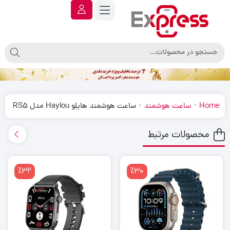
-
-
Home
ساعت هوشمند
ساعت هوشمند هایلو Haylou مدل RS5
محصولات مرتبط
٪32
٪30