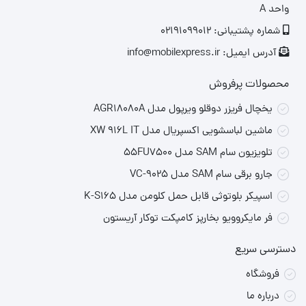
رزولوشن:
410 × 502 پیکسل
واحد A
نسبت صفحه به بدنه:
75%
شماره پشتیبانی: 02191099012
آدرس ایمیل: info@mobilexpress.ir
ویژگی‌ها:
Always-On Display (AOD)، 60Hz refresh rate،
1000 نیت روشنایی
محصولات پرفروش
یخچال فریزر دوقلو ویرپول مدل AGR18080A
🔋
باتری
ماشین لباسشویی اکسپریال مدل XW 916L IT
ظرفیت:
300 میلی‌آمپر ساعت
تلویزیون سام SAM مدل 55FU7500
عمر باتری:
تقریباً 9 روز استفاده معمولی، 16 روز در حالت کم
جارو برقی سام SAM مدل VC-9025
مصرف، 3 روز با AOD فعال
اسپیکر بلوتوثی قابل حمل کلومن مدل K-S165
فر مایکروویو بخارپز کامپکت توکار آریستون
📡
اتصال و قابلیت‌ها
دسترسی سریع
اتصال:
بلوتوث 5.2
فروشگاه
تماس بلوتوثی:
امکان برقراری و دریافت تماس‌ها مستقیماً از روی
درباره ما
ساعت