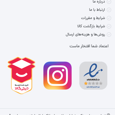
درباره ما
رتبه مصرف انرژی
A
ارتباط با ما
مخزن سایکلون
دارد
شرایط و مقررات
ندارد (در برخی سری‌ها ممکن است
شرایط بازگشت کالا
کنترل بر روی دسته
موجود باشد)
روش‌ها و هزینه‌های ارسال
فیلتر خروجی
HEPA 13
اعتماد شما افتخار ماست
لوله تلسکوپی با قابلیت تنظیم
دارد
ارتفاع
مخزن کیسه‌ای
دارد
سیستم هشدار پر شدن کیسه
دارد
امکان تعویض کیسه جاروبرقی
دارد
ولوم تنظیم قدرت موتور
دارد
سری تمیزکننده چندکاره
دارد