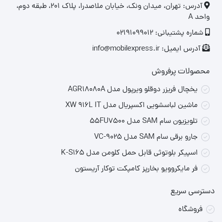
‎آدرس: تهران، میدان ونک، خیابان ملاصدرا، پلاک ۲۰۱، طبقه دوم،
•
توان موتور
:
۲۰۰۰ وات، مناسب برای پاکسازی سریع و عمیق
واحد A
سطوح مختلف
شماره پشتیبانی: 02191099012
آدرس ایمیل: info@mobilexpress.ir
•
حداکثر توان مکش
:
۵۵۰ وات، برای حذف مؤثر گرد و غبار از
فرش، موکت و مبلمان
محصولات پرفروش
یخچال فریزر دوقلو ویرپول مدل AGR18080A
جدول مشخصات فنی جارو برقی سام
VC-9025
ماشین لباسشویی اکسپریال مدل XW 916L IT
مشخصه
جزئیات
تلویزیون سام SAM مدل 55FU7500
جارو برقی سام SAM مدل VC-9025
ظرفیت مخزن
۳.۵ لیتر
اسپیکر بلوتوثی قابل حمل کلومن مدل K-S165
برند
سام (SAM)
فر مایکروویو بخارپز کامپکت توکار آریستون
مدل
VC-9025
دسترسی سریع
توان موتور
۲۰۰۰ وات
فروشگاه
حداکثر توان مکش
۵۵۰ وات