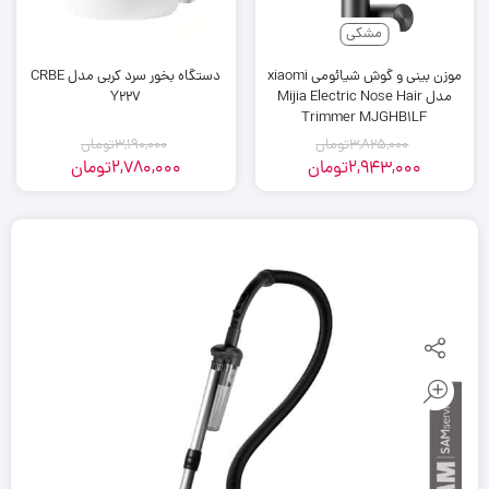
مشکی
موزن بینی و گوش شیائومی xiaomi
دستگاه بخور سرد کربی مدل CRBE
مدل Mijia Electric Nose Hair
Y227
Trimmer MJGHB1LF
3,825,000
تومان
3,190,000
تومان
2,943,000
تومان
2,780,000
تومان