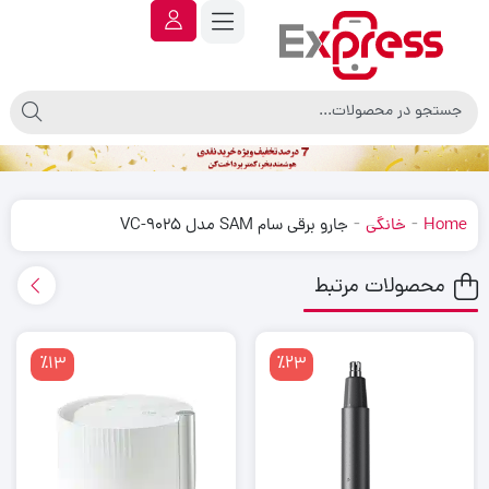
-
-
Home
خانگی
جارو برقی سام SAM مدل VC-9025
محصولات مرتبط
٪13
٪23