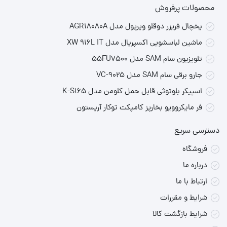
محصولات پرفروش
یخچال فریزر دوقلو ویرپول مدل AGR18080A
ماشین لباسشویی اکسپریال مدل XW 916L IT
تلویزیون سام SAM مدل 55FU7500
جارو برقی سام SAM مدل VC-9025
اسپیکر بلوتوثی قابل حمل کلومن مدل K-S165
فر مایکروویو بخارپز کامپکت توکار آریستون
دسترسی سریع
فروشگاه
درباره ما
ارتباط با ما
شرایط و مقررات
شرایط بازگشت کالا