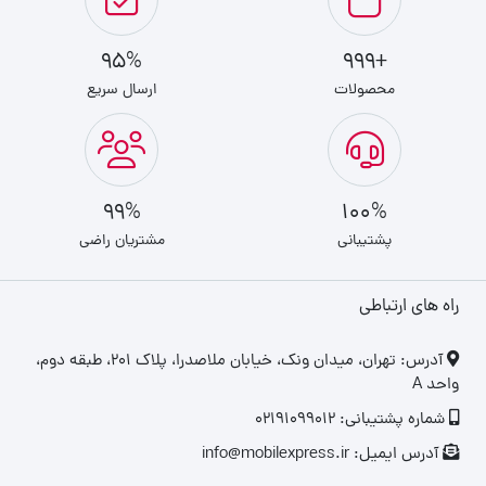
95%
+999
محصولات
ارسال سریع
99%
100%
پشتیبانی
مشتریان راضی
راه های ارتباطی
‎آدرس: تهران، میدان ونک، خیابان ملاصدرا، پلاک ۲۰۱، طبقه دوم،
واحد A
شماره پشتیبانی: 02191099012
آدرس ایمیل: info@mobilexpress.ir