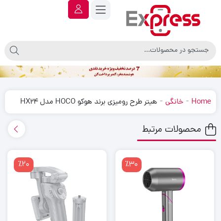
-
-
Home
خانگی
هیتر طرح رومیزی برند هوکو HOCO مدل HX24
محصولات مرتبط
٪20
٪30