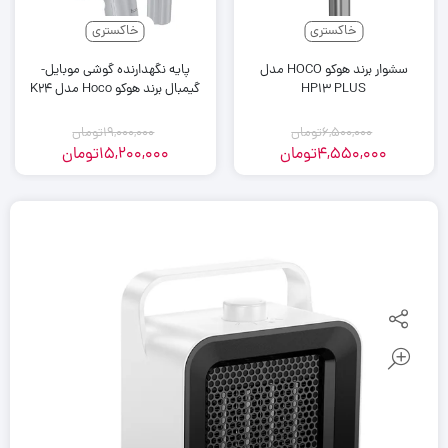
خاکستری
خاکستری
سشوار برند هوکو HOCO مدل
پایه نگهدارنده گوشی موبایل-
HP13 PLUS
گیمبال برند هوکو Hoco مدل K24
6,500,000
تومان
19,000,000
تومان
4,550,000
تومان
15,200,000
تومان