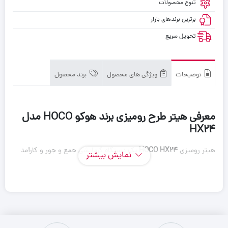
تنوع محصولات
برترین برندهای بازار
تحویل سریع
توضیحات
ویژگی های محصول
برند محصول
معرفی هیتر طرح رومیزی برند هوکو HOCO مدل
HX24
هیتر رومیزی
HOCO HX24
یک دستگاه گرمایشی جمع و جور و کارآمد
نمایش بیشتر
است که مناسب استفاده در محیط‌های کوچک مانند میز کار، اتاق خواب
یا میز مطالعه است. این مدل با طراحی مدرن و ایمن، قابلیت تنظیم دما
و انتشار گرمای یکنواخت را دارد و تجربه‌ای مطبوع و راحت برای کاربران
فراهم می‌کند.
HOCO HX24
با بهره‌گیری از فناوری‌های روز، مصرف انرژی