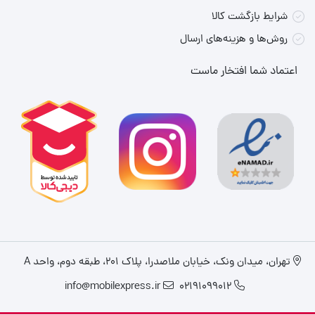
شرایط بازگشت کالا
Frostbite Engine
روش‌ها و هزینه‌های ارسال
موتور گرافیکی پیشرفته برای ارائه گرافیک واقع‌گرایانه و جزئیات
اعتماد شما افتخار ماست
دقیق در بازی.
حالت‌های بازی متنوع
حالت‌های مختلفی مانند Career Mode، Ultimate Team، Clubs،
VOLTA Football، Pro Clubs و Rush برای تجربه‌های گوناگون.
پشتیبانی از
Cross-Platform Play
امکان بازی با کاربران پلتفرم‌های مختلف در حالت‌های آنلاین.
تجربه کاربری
تهران، میدان ونک، خیابان ملاصدرا، پلاک ۲۰۱، طبقه دوم، واحد A
بازی
EA Sports FC 24
با استفاده از تکنولوژی‌های پیشرفته، تجربه‌ای
info@mobilexpress.ir
02191099012
واقع‌گرایانه و جذاب از فوتبال را ارائه می‌دهد. از گرافیک واقع‌گرایانه