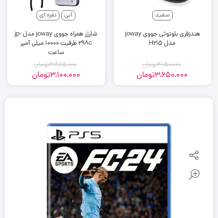
سفید
آبی
نقره ای
هندزفری بلوتوثی جووی joway
شارژر همراه جووی joway مدل jp-
مدل H215
298c ظرفیت 10000 میلی آمپر
ساعت
4,150,000
تومان
3,875,000
تومان
3,650,000
تومان
3,100,000
تومان