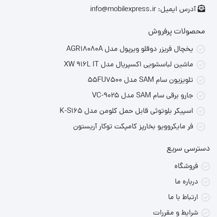
آدرس ایمیل: info@mobilexpress.ir
تیم‌ها
تیم‌های زنان
PlayStation 4, PlayStation 5, Xbox One, Xbox Series
محصولات پرفروش
پلتفرم‌ها
X/S, Nintendo Switch, PC
یخچال فریزر دوقلو ویرپول مدل AGR18080A
ماشین لباسشویی اکسپریال مدل XW 916L IT
تاریخ انتشار
سپتامبر ۲۰۲۳
تلویزیون سام SAM مدل 55FU7500
رده سنی
۳+
جارو برقی سام SAM مدل VC-9025
ویژگی‌های برجسته بازی
اسپیکر بلوتوثی قابل حمل کلومن مدل K-S165
فر مایکروویو بخارپز کامپکت توکار آریستون
HyperMotion V
استفاده از داده‌های حجمی ۱۸۰ بازی حرفه‌ای برای ایجاد حرکات
دسترسی سریع
واقعی‌تر بازیکنان در زمین.
فروشگاه
PlayStyles
و
PlayStyles+
درباره ما
ارتباط با ما
نمایش سبک‌های بازی منحصر به فرد بازیکنان با استفاده از
شرایط و مقررات
داده‌های Opta، شامل ۳۴ PlayStyle در ۶ دسته.