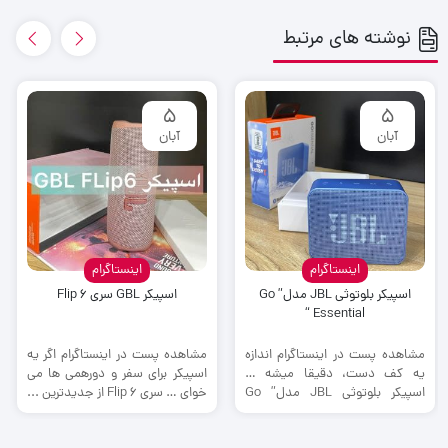
نوشته های مرتبط
5
5
آبان
آبان
اینستاگرام
اینستاگرام
اسپیکر بلوتوثی JBL مدل” Go
اسپیکر GBL سری Flip 6
Essential “
مشاهده پست در اینستاگرام اندازه
مشاهده پست در اینستاگرام اگر یه
یه کف دست، دقیقا میشه …
اسپیکر برای سفر و دورهمی ها می
اسپیکر بلوتوثی JBL مدل” Go
خوای … سری Flip 6 از جدیدترین ...
Essential “ در ابعاد 3.16 ...