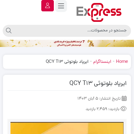
-
-
Home
اینستاگرام
ایرپاد بلوتوثی QCY T13
ایرپاد بلوتوثی QCY T13
تاریخ انتشار:
5 آبان 1403
بازدید:
2,459 بازدید