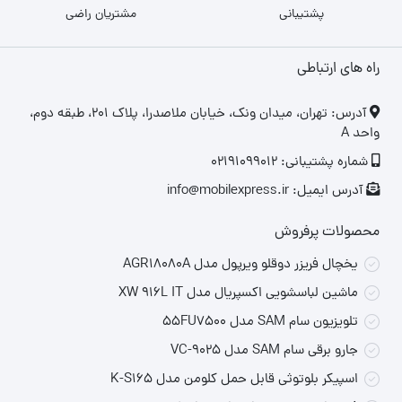
پشتیبانی
مشتریان راضی
راه های ارتباطی
‎آدرس: تهران، میدان ونک، خیابان ملاصدرا، پلاک ۲۰۱، طبقه دوم،
واحد A
شماره پشتیبانی: 02191099012
آدرس ایمیل: info@mobilexpress.ir
محصولات پرفروش
یخچال فریزر دوقلو ویرپول مدل AGR18080A
ماشین لباسشویی اکسپریال مدل XW 916L IT
تلویزیون سام SAM مدل 55FU7500
جارو برقی سام SAM مدل VC-9025
اسپیکر بلوتوثی قابل حمل کلومن مدل K-S165