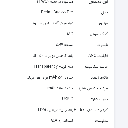
نوع محصول
هدفون بی‌سیم (TWS)
مدل
Redmi Buds 5 Pro
درایور
درایور دوگانه: باس و تیوتر
کُدک صوتی
LDAC
بلوتوث
نسخه ۵٫۳
قابلیت ANC
بله، کاهش نویز تا 52 dB
حالت شفافیت
سه گزینه Transparency
باتری ایرباد
حدود 54 mAh برای هر ایرباد
ظرفیت کیس شارژ
حدود 480 mAh
پورت شارژ
USB-C
کیفیت صدای Hi-Res
بله، با پشتیبانی LDAC
مقاومت
استاندارد IP54