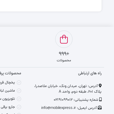
+999
محصولات
راه های ارتباطی
محصولات پر
یخچال فریزر 
‎آدرس: تهران، میدان ونک، خیابان ملاصدرا،
ماشین لباسشو
پلاک ۲۰۱، طبقه دوم، واحد A
تلویزیون سام SAM مدل 0
شماره پشتیبانی: 02191099012
جارو برقی سام SAM مد
آدرس ایمیل: info@mobilexpress.ir