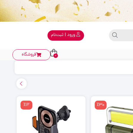
ورود | ثبت‌نام
فروشگاه
0
٪12
٪30