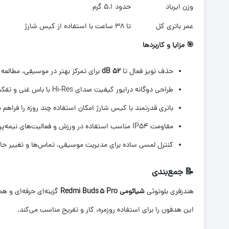
وزن ایرباد
حدود 5.1 گرم
عمر باتری کل
تا 38 ساعت با استفاده از کیس شارژ
🎯
مزایا و کاربردها
حذف نویز فعال تا
52 dB
برای تمرکز بهتر در موسیقی، مطالعه 
طراحی دوگانه درایور کیفیت صدای Hi‑Res با باس غنی و تفکیک عالی فرکانس‌ها را ارائه می‌دهد.
باتری قدرتمند با کیس شارژ امکان استفاده چند روزه را فراهم م
مقاومت IP54 مناسب استفاده در ورزش و فعالیت‌های نیمه‌پرتحرک است.
کنترل لمسی ساده برای مدیریت موسیقی، تماس‌ها و تغییر حالت ANC و nsparency
📝
جمع‌بندی
هندزفری بلوتوثی
شیائومی
Redmi Buds 5 Pro
این هدفون را برای استفاده روزمره، کار و تفریح مناسب می‌کند.