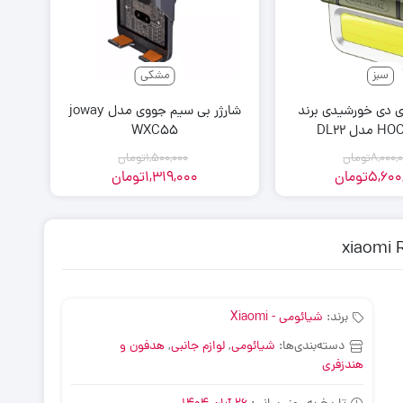
سبز
مشکی
ای دی خورشیدی برند
شارژر بی سیم جووی مدل joway
ه
WXC55
8,000,
تومان
1,500,000
تومان
5,600
تومان
1,319,000
تومان
برند:
شیائومی - Xiaomi
دسته‌بندی‌ها:
شیائومی
,
لوازم جانبی
,
هدفون و
هندزفری