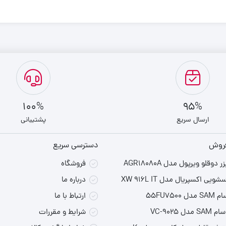
100%
95%
ارسال سریع
پشتیبانی
فروش
دسترسی سریع
دوقلو ویرپول مدل AGR18080A
فروشگاه
یی اکسپریال مدل XW 916L IT
درباره ما
55FU750
ارتباط با ما
ل VC-9025
شرایط و مقررات