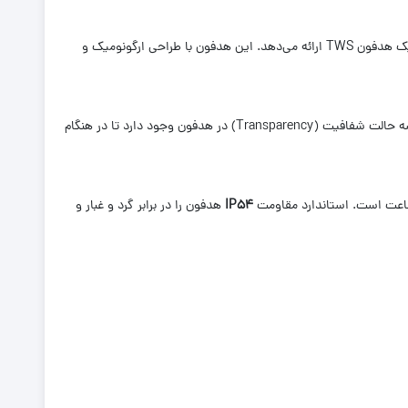
یکی از مدل‌های پیشرفته شیائومی است که ترکیبی از کیفیت صدای بالا، حذف نویز قوی و باتری طولانی‌مدت را در قالب یک هدفون TWS ارائه می‌دهد. این هدفون با طراحی ارگونومیک و
امکان کاهش صدای محیط تا حدود 52 دسی‌بل را فراهم می‌کند، مناسب محیط‌های شلوغ و استفاده روزمره. همچنین سه حالت شفافیت (Transparency) در هدفون وجود دارد تا در هنگام
IP54
هدفون را در برابر گرد و غبار و