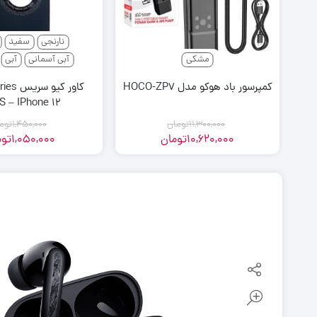
نارنجی
سفید
مشکی
آبی آسمانی
آبی
کمپرسور باد هوکو مدل HOCO-ZP7
S – IPhone 12
11,300,000
تومان
1,450,000
توم
10,620,000
تومان
1,050,000
توم