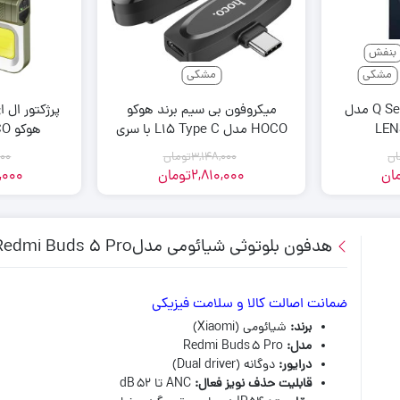
بنفش
مشکی
مشکی
کاور کیو سریس Q Series مدل
میکروفون بی سیم برند هوکو
پرژکتور ال 
LEN
HOCO مدل L15 Type C با سری
هوکو HOCO مدل DL22
تایپ سی
ان
3,148,000
تومان
000
ان
2,810,000
تومان
,000
هدفون بلوتوثی شیائومی مدلxiaomi Redmi Buds 5 Pro
ضمانت اصالت کالا و سلامت فیزیکی
برند
:
شیائومی (Xiaomi)
مدل
:
Redmi Buds 5 Pro
درایور
:
دوگانه (Dual driver)
قابلیت حذف نویز فعال
:
ANC تا 52 dB