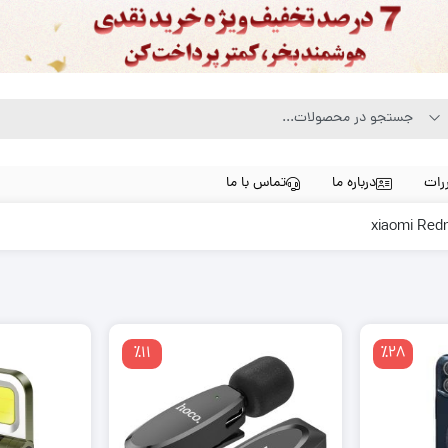
رات
درباره ما
تماس با ما
٪11
٪28