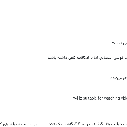
ند گوشی اقتصادی اما با امکانات کافی داشته باشند
گوشی گوشی موبایل شیائومی مدل Xiaomi Redmi 13C دو سیم کارت ظرفیت 128 گیگابایت و رم 4 گ