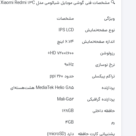
🔍 مشخصات فنی گوشی موبایل شیائومی مدل Xiaomi Redmi 13C
ویژگی
مشخصات
نوع صفحه‌نمایش
IPS LCD
اندازه صفحه‌نمایش
6.74 اینچ
رزولوشن
1600×720 HD+
نرخ نوسازی
90Hz
تراکم پیکسلی
حدود 260 ppi
پردازنده
MediaTek Helio G85 هشت‌هسته‌ای
پردازنده گرافیکی
Mali-G52
حافظه داخلی
128GB
رم
4GB
پشتیبانی کارت حافظه
دارد (microSD)