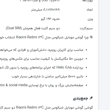
پورت‌ها
USB Type-C و جک 3.5mm
ابعاد
168×78×8.1 میلی‌متر
وزن
حدود 192 گرم
سیم‌کارت
دو سیم کارت فعال همزمان (Dual SIM)
🎯 چرا گوشی موبایل شیائومی مدل Xiaomi Redmi 13C انتخاب خوبی است؟
مناسب برای کاربران روزمره، دانش‌آموزان و افرادی که می‌خواه
دوربین 50 مگاپیکسل با کیفیت مناسب برای عکس‌های روزمره
پردازنده Helio G85 که اجرای برنامه‌های روزمره را بدون لگ انجام می‌دهد
باتری 5000 میلی‌آمپر ساعتی با شارژدهی بسیار خوب
صفحه‌نمایش بزرگ و روان با نرخ نوسازی 90Hz suitable for watching videos & social media
📌 جمع‌بندی