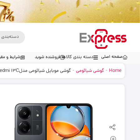
صفحه اصلی
دسته بندی کالاها
فروشنده شوید
شرایط و مقر
-
-
Home
گوشی شیائومی
گوشی موبایل شیائومی مدلxiaomi Redmi 13C دو سیم کارت ظرفیت 128 گیگابایت و رم 4 گیگابایت – پک کوچک گلوبال