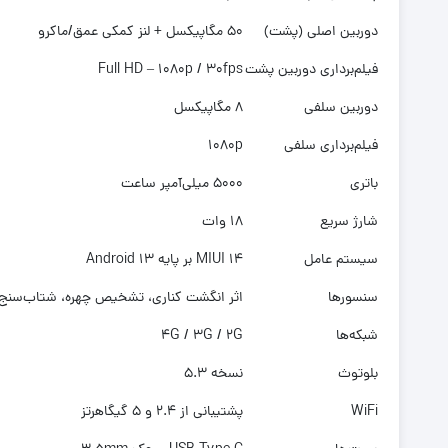
دوربین اصلی (پشت)
50 مگاپیکسل + لنز کمکی عمق/ماکرو
فیلم‌برداری دوربین پشت
Full HD – 1080p / 30fps
دوربین سلفی
8 مگاپیکسل
فیلم‌برداری سلفی
1080p
باتری
5000 میلی‌آمپر ساعت
شارژ سریع
18 وات
سیستم عامل
MIUI 14 بر پایه Android 13
سنسورها
اثر انگشت کناری، تشخیص چهره، شتاب‌سنج
شبکه‌ها
4G / 3G / 2G
بلوتوث
نسخه 5.3
WiFi
پشتیبانی از 2.4 و 5 گیگاهرتز