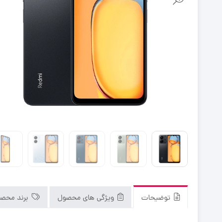
توضیحات
ویژگی های محصول
برند محص