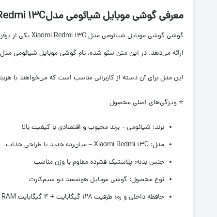
معرفی گوشی موبایل شیائومی مدلxiaomi Redmi 13C دو سیم کارت ظرفیت 128 گیگابایت و رم 4 گیگابایت – پک کوچک گلوبال
گوشی گوشی موبای
ارائه می‌دهد. در این متن سئو شده، نام گوشی موبایل شیائومی مدل Xiaomi Redmi 13C حداقل سه بار تکرار شده تا به بهبود رتبه محصول در موتورهای جستجو کمک کند
این مدل برای آن دسته از کاربرانی مناسب است که می‌خواهند با هزی
⭐ ویژگی‌های اصلی محصول
برند: شیائومی – برند محبوب و اقتصادی با کیفیت بالا
مدل: Xiaomi Redmi 13C – میان‌رده جدید با طراحی جذاب
جنس بدنه: پلاستیک فشرده مقاوم با وزن مناسب
نوع محصول: گوشی موبایل هوشمند دو سیم‌کارت
حافظه داخلی و رم: ظرفیت 128 گیگابایت + 4 گیگابایت RAM برای اجرای روان برنامه‌ها