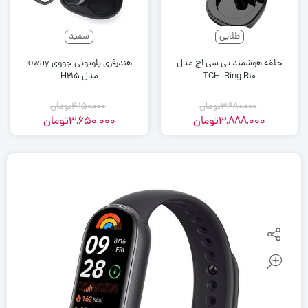
طلایی
سفید
حلقه هوشمند تی سی اچ مدل
هندزفری بلوتوثی جووی joway
TCH iRing R10
مدل H215
3,980,000
تومان
4,150,000
تومان
3,888,000
تومان
3,650,000
تومان