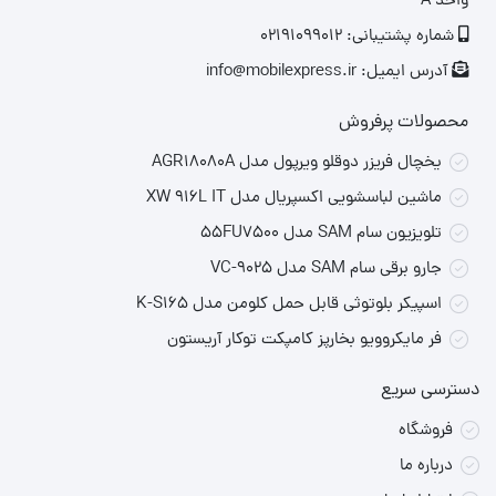
واحد A
استاندارد ۵ATM
برابر آب
شماره پشتیبانی: 02191099012
آدرس ایمیل: info@mobilexpress.ir
حسگر ضربان قلب، SpO₂، شتاب‌سنج، ژیروسکوپ، حسگر
حسگرها
نور محیطی
محصولات پرفروش
سیستم‌عامل
MI Band OS
یخچال فریزر دوقلو ویرپول مدل AGR18080A
ماشین لباسشویی اکسپریال مدل XW 916L IT
حافظه داخلی
۱۶ گیگابایت
تلویزیون سام SAM مدل 55FU7500
سایز بند
۱۳۵–۲۱۰ میلی‌متر
جارو برقی سام SAM مدل VC-9025
وزن
۱۵.۸ گرم (بدون بند)
اسپیکر بلوتوثی قابل حمل کلومن مدل K-S165
ویژگی‌های برجسته
فر مایکروویو بخارپز کامپکت توکار آریستون
۱
.
صفحه‌نمایش بزرگ و روشن
دسترسی سریع
فروشگاه
صفحه‌نمایش ۱.۶۲ اینچی AMOLED با وضوح بالا و روشنایی ۱۲۰۰ نیت،
درباره ما
تجربه‌ای واضح و شفاف را در محیط‌های پرنور فراهم می‌کند.