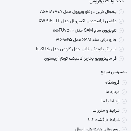
محصولات پرفروش
یخچال فریزر دوقلو ویرپول مدل AGR18080A
ماشین لباسشویی اکسپریال مدل XW 916L IT
تلویزیون سام SAM مدل 55FU7500
جارو برقی سام SAM مدل VC-9025
اسپیکر بلوتوثی قابل حمل کلومن مدل K-S165
فر مایکروویو بخارپز کامپکت توکار آریستون
دسترسی سریع
فروشگاه
درباره ما
ارتباط با ما
شرایط و مقررات
شرایط بازگشت کالا
روش‌ها و هزینه‌های ارسال