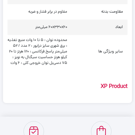
مقاومت بدنه
مقاوم در برابر فشار و ضربه
ابعاد
۶۰x۳۳۰x۶۰ میلی‌متر
محدوده توان : 5 تا 10 وات منبع تغذیه
: برق شهری سایز درایور : 2 عدد / 52
سایر ویژگی ها
میلی‌متر پاسخ فرکانسی : 120 هرتز تا 20
کیلو هرتز حساسیت سیگنال به نویز :
75 دسی‌بل توان خروجی کلی : 6 وات
XP Product