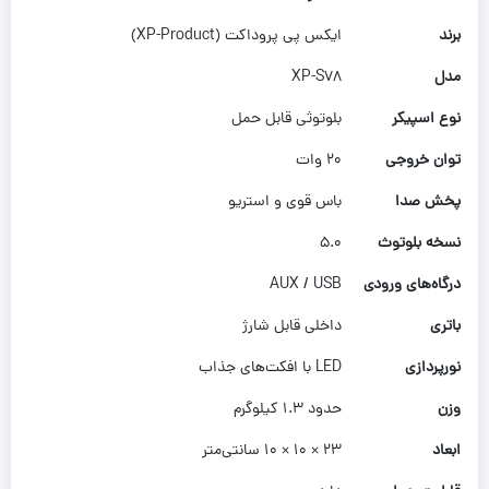
برند
ایکس پی پروداکت (XP-Product)
مدل
XP-S78
نوع اسپیکر
بلوتوثی قابل حمل
توان خروجی
۲۰ وات
پخش صدا
باس قوی و استریو
نسخه بلوتوث
۵.۰
درگاه‌های ورودی
AUX / USB
باتری
داخلی قابل شارژ
نورپردازی
LED با افکت‌های جذاب
وزن
حدود ۱.۳ کیلوگرم
ابعاد
۲۳ × ۱۰ × ۱۰ سانتی‌متر