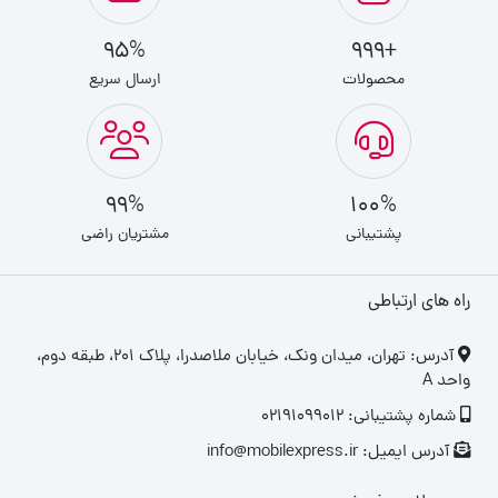
95%
+999
محصولات
ارسال سریع
99%
100%
پشتیبانی
مشتریان راضی
راه های ارتباطی
‎آدرس: تهران، میدان ونک، خیابان ملاصدرا، پلاک ۲۰۱، طبقه دوم،
واحد A
شماره پشتیبانی: 02191099012
آدرس ایمیل: info@mobilexpress.ir