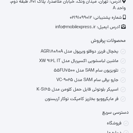
‎آدرس: تهران، میدان ونک، خیابان ملاصدرا، پلاک ۲۰۱، طبقه دوم،
واحد A
کاربری پیشنهادی: پایش سلامت، ورزش، مدیریت فعالیت روزانه
شماره پشتیبانی: 02191099012
جدول مشخصات فنی Nothing CMF Watch Pro
آدرس ایمیل: info@mobilexpress.ir
مشخصه
توضیح
محصولات پرفروش
صفحه
یخچال فریزر دوقلو ویرپول مدل AGR18080A
AMOLED لمسی با رزولوشن بالا
ماشین لباسشویی اکسپریال مدل XW 916L IT
نمایش
تلویزیون سام SAM مدل 55FU7500
اندازه صفحه
1.78 اینچ
جارو برقی سام SAM مدل VC-9025
باتری
تا 10 روز استفاده معمولی، تا 20 روز حالت صرفه‌جویی
اسپیکر بلوتوثی قابل حمل کلومن مدل K-S165
اتصال
بلوتوث 5.2
فر مایکروویو بخارپز کامپکت توکار آریستون
ضربان قلب، اکسیژن خون (SpO2)، شتاب‌سنج، ژیروسکوپ،
دسترسی سریع
حسگرها
فشارسنج
فروشگاه
مقاومت
مقاوم در برابر آب و تعریق (IP68)