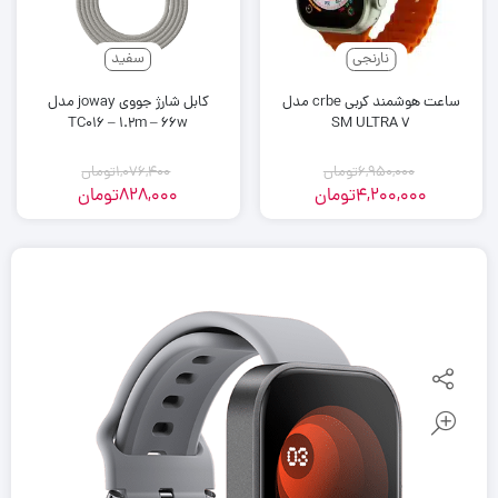
نارنجی
سفید
ساعت هوشمند کربی crbe مدل
کابل شارژ جووی joway مدل
TC016 – 1.2m – 66w
SM ULTRA 7
6,950,000
تومان
1,076,400
تومان
4,200,000
تومان
828,000
تومان