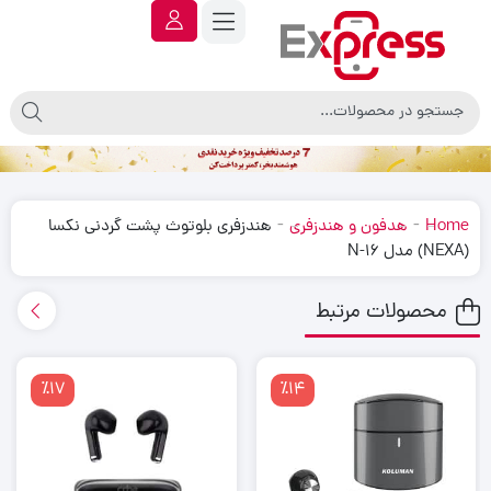
-
-
Home
هدفون و هندزفری
هندزفری بلوتوث پشت گردنی نکسا
(NEXA) مدل N-16
محصولات مرتبط
٪17
٪14