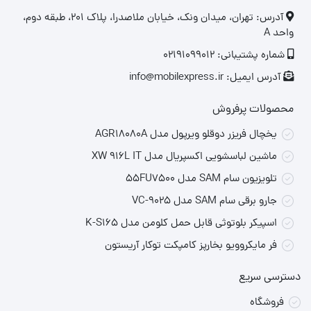
کلیدهای کنترل موسیقی و تماس
روی بدنه برای دسترسی آسان
‎آدرس: تهران، میدان ونک، خیابان ملاصدرا، پلاک ۲۰۱، طبقه دوم،
واحد A
شماره پشتیبانی: 02191099012
آدرس ایمیل: info@mobilexpress.ir
محصولات پرفروش
یخچال فریزر دوقلو ویرپول مدل AGR18080A
ماشین لباسشویی اکسپریال مدل XW 916L IT
تلویزیون سام SAM مدل 55FU7500
جارو برقی سام SAM مدل VC-9025
اسپیکر بلوتوثی قابل حمل کلومن مدل K-S165
فر مایکروویو بخارپز کامپکت توکار آریستون
دسترسی سریع
فروشگاه