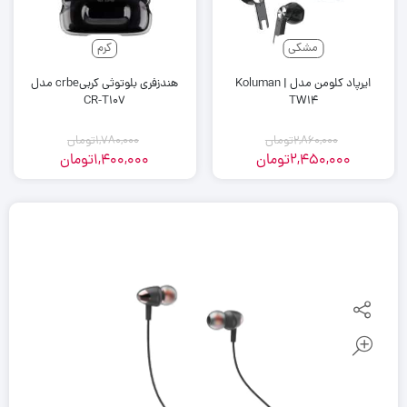
مشکی
کرم
ایرپاد کلومن مدل Koluman |
هندزفری بلوتوثی کربیcrbe مدل
CR-T107
TW14
2,860,000
تومان
1,780,000
تومان
2,450,000
تومان
1,400,000
تومان