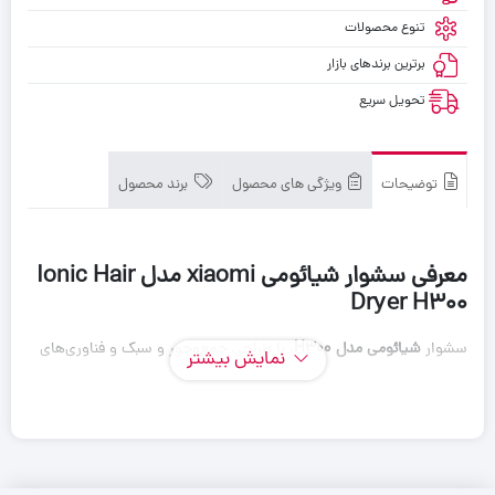
تنوع محصولات
برترین برندهای بازار
تحویل سریع
توضیحات
ویژگی های محصول
برند محصول
معرفی سشوار شیائومی xiaomi مدل Ionic Hair
Dryer H300
سشوار
شیائومی مدل
H300
، با طراحی جمع‌وجور و سبک و فناوری‌های
نمایش بیشتر
پیشرفته، تجربه‌ای متفاوت از
خشک کردن و مراقبت از موها
را ارائه
می‌دهد. این محصول مناسب استفاده
خانگی و حرفه‌ای
است و با
بهره‌گیری از فناوری
یونیزاسیون و کنترل هوشمند دما
، موهایی صاف،