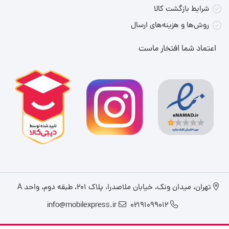
شرایط بازگشت کالا
می‌کند.
روش‌ها و هزینه‌های ارسال
متمرکز‌کننده باریک همراه دستگاه به شما اجازه می‌دهد تا
حالت‌دهی
اعتماد شما افتخار ماست
دقیق و حرفه‌ای
موها را تجربه کنید و با استفاده از باد سرد، حالت مو را
تثبیت نمایید.
جمع‌بندی
سشوار
شیائومی
Xiaomi Ionic Hair Dryer H300
، با
ترکیب طراحی
سبک و جمع‌وجور، کنترل هوشمند دما، فناوری یون منفی و عملکرد
حرفه‌ای خشک کردن
، انتخابی عالی برای استفاده خانگی و حرفه‌ای است.
تهران، میدان ونک، خیابان ملاصدرا، پلاک ۲۰۱، طبقه دوم، واحد A
این سشوار
سرعت بالا، سلامت مو و آسانی استفاده
را در یک محصول
info@mobilexpress.ir
02191099012
گرد هم آورده و تجربه‌ای لذت‌بخش از مراقبت روزانه موها را برای شما
فراهم می‌کند.