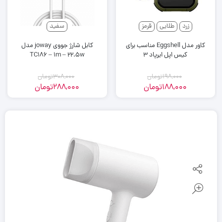
زرد
طلایی
قرمز
سفید
کاور مدل Eggshell مناسب برای
کابل شارژ جووی joway مدل
کیس اپل ایرپاد 3
TC186 – 1m – 22.5w
198,000
تومان
308,000
تومان
188,000
تومان
288,000
تومان