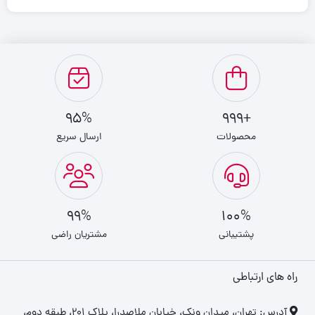
توان خروجی ۳۰ وات و سیستم دو درایور، صدایی واضح و بیس عمیق
تولید می‌کند که برای محیط‌های کوچک و متوسط ایده‌آل است.
نورپردازی LED اسپیکر فضای مهمانی یا دورهمی را جذاب می‌کند و تجربه
شنیدن موسیقی را با هیجان همراه می‌سازد. این اسپیکر علاوه بر پخش
95%
+999
موسیقی، امکان اتصال بی‌سیم از طریق بلوتوث و ورودی AUX را فراهم
محصولات
ارسال سریع
کرده است.
📊 جدول مشخصات فنی
ویژگی
مقدار / توضیح
99%
100%
توان خروجی
پشتیبانی
مشتریان راضی
۳۰ وات (۲۰ وات ووفر + ۱۰ وات تیوتر)
(RMS)
راه های ارتباطی
نوع سیستم
دو درایور با DSP برای صدای شفاف و بیس مناسب
صوتی
‎آدرس: تهران، میدان ونک، خیابان ملاصدرا، پلاک ۲۰۱، طبقه دوم،