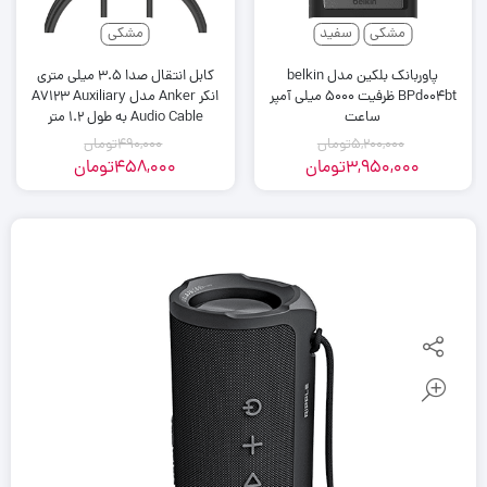
مشکی
سفید
مشکی
پاوربانک بلکین مدل belkin
کابل انتقال صدا 3.5 میلی متری
BPd004bt ظرفیت 5000 میلی آمپر
انکر Anker مدل A7123 Auxiliary
ساعت
Audio Cable به طول 1.2 متر
5,200,000
تومان
490,000
تومان
3,950,000
تومان
458,000
تومان