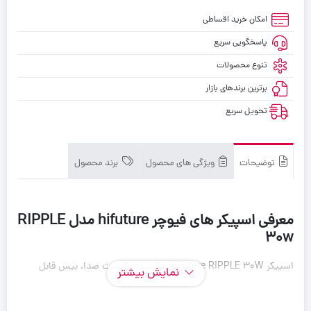
امکان خرید اقساطی
پاسخگویی سریع
تنوع محصولات
برترین برندهای بازار
تحویل سریع
توضیحات
ویژگی های محصول
برند محصول
معرفی اسپیکر های فیوچر hifuture مدل RIPPLE
30w
اسپیکر HiFuture RIPPLE 30W ترکیبی از کیفیت صدا، بیس قابل
نمایش بیشتر
قبول، طراحی سبک و قابل حمل و امکانات ساده اما کاربردی است. با