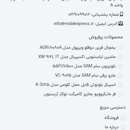
واحد A
باتری / ظرفیت
شماره پشتیبانی: 02191099012
۲۰۰۰ mAh
باتری
آدرس ایمیل: info@mobilexpress.ir
زمان پخش مداوم
تا ۵ ساعت
محصولات پرفروش
اتصال / ورودی‌ها
بلوتوث، ورودی AUX
یخچال فریزر دوقلو ویرپول مدل AGR18080A
نورپردازی
LED قابل تنظیم با ریتم موسیقی
ماشین لباسشویی اکسپریال مدل XW 916L IT
قابلیت حمل /
سبک و قابل حمل، مناسب مهمانی، فضای باز، سفر و
تلویزیون سام SAM مدل 55FU7500
کاربرد
دورهمی
جارو برقی سام SAM مدل VC-9025
اسپیکر بلوتوثی قابل حمل کلومن مدل K-S165
مقاومت در برابر
دارای مقاومت جزئی در برابر پاشش آب (IPX4)
فر مایکروویو بخارپز کامپکت توکار آریستون
آب
📖 توضیح کامل محصول
دسترسی سریع
فروشگاه
اسپیکر HiFuture RIPPLE 30W برای افرادی طراحی شده که به دنبال
درباره ما