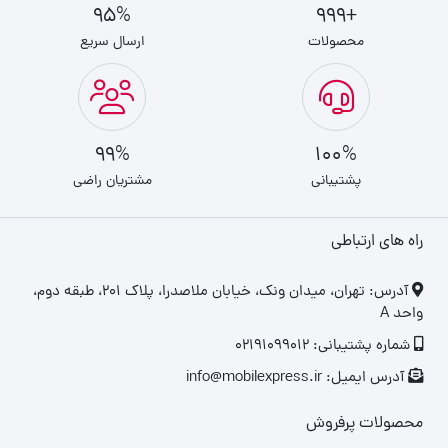
95%
+999
محصولات
ارسال سریع
99%
100%
پشتیبانی
مشتریان راضی
راه های ارتباطی
‎آدرس: تهران، میدان ونک، خیابان ملاصدرا، پلاک ۲۰۱، طبقه دوم،
واحد A
شماره پشتیبانی: 02191099012
آدرس ایمیل: info@mobilexpress.ir
محصولات پرفروش