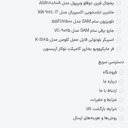
یخچال فریزر دوقلو ویرپول مدل AGR18080A
ماشین لباسشویی اکسپریال مدل XW 916L IT
تلویزیون سام SAM مدل 55FU7500
جارو برقی سام SAM مدل VC-9025
اسپیکر بلوتوثی قابل حمل کلومن مدل K-S165
فر مایکروویو بخارپز کامپکت توکار آریستون
دسترسی سریع
فروشگاه
درباره ما
ارتباط با ما
شرایط و مقررات
شرایط بازگشت کالا
روش‌ها و هزینه‌های ارسال