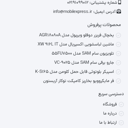
شماره پشتیبانی: 02191099012
طراحی قابل‌حمل و جمع‌وجور
:
مناسب برای سفر و حمل آسان.
آدرس ایمیل: info@mobilexpress.ir
میکروفون داخلی
:
امکان پاسخگویی به تماس‌های تلفنی.
محصولات پرفروش
پشتیبانی از
TWS:
قابلیت اتصال دو اسپیکر مشابه برای ایجاد
یخچال فریزر دوقلو ویرپول مدل AGR18080A
صدای استریو.
ماشین لباسشویی اکسپریال مدل XW 916L IT
تلویزیون سام SAM مدل 55FU7500
🔧
مشخصات فنی اسپیکر
XP-B605
جارو برقی سام SAM مدل VC-9025
مشخصه
توضیح
اسپیکر بلوتوثی قابل حمل کلومن مدل K-S165
برند
XP Product
فر مایکروویو بخارپز کامپکت توکار آریستون
مدل
XP-B605
دسترسی سریع
نوع اتصال
بلوتوث، USB، کارت حافظه TF، AUX
فروشگاه
نسخه بلوتوث
5.3
درباره ما
ارتباط با ما
برد بلوتوث
حدود ۱۰ متر