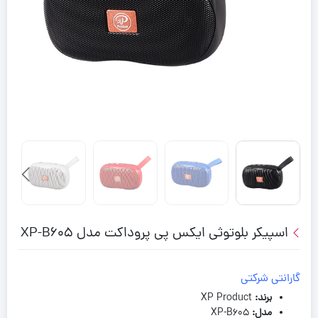
اسپیکر بلوتوثی ایکس پی پروداکت مدل XP-B605
گارانتی شرکتی
برند
:
XP Product
مدل
:
XP-B605