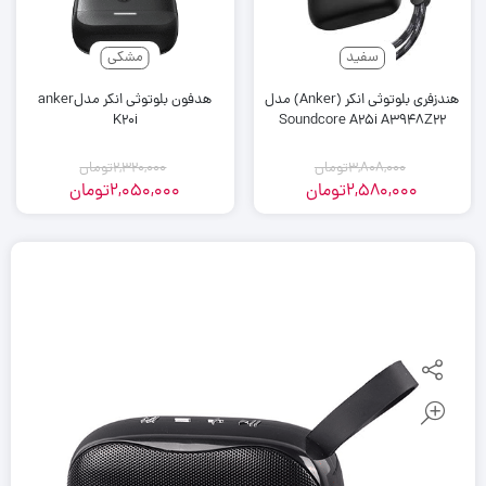
سفید
مشکی
هندزفری بلوتوثی انکر (Anker) مدل
هدفون بلوتوثی انکر مدلanker
K20i
Soundcore A25i A3948Z22
3,808,000
تومان
2,320,000
تومان
2,580,000
تومان
2,050,000
تومان