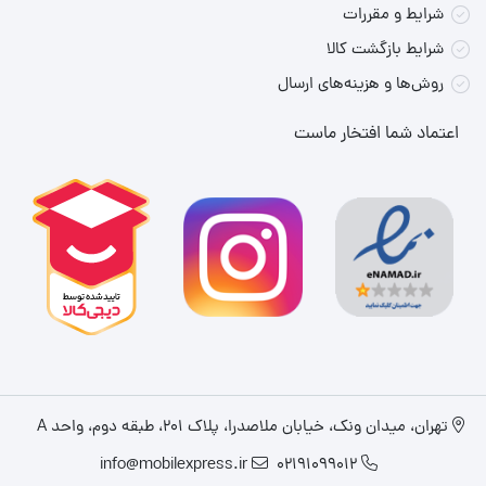
شرایط و مقررات
توان خروجی
حدود ۵ وات
شرایط بازگشت کالا
پاسخ فرکانسی
حدود ۱۲۰ هرتز تا ۲۰ کیلوهرتز
روش‌ها و هزینه‌های ارسال
نسبت سیگنال به نویز
حدود ۹۰ دسی‌بل
اعتماد شما افتخار ماست
ظرفیت باتری
حدود ۵۰۰ میلی‌آمپر ساعت
مدت زمان پخش موسیقی
حدود ۲ ساعت بسته به میزان صدا
زمان شارژ کامل
حدود چند ساعت
ابعاد تقریبی
121 × 45.5 × 70.8 میلی‌متر
وزن تقریبی
حدود 350 گرم
میکروفون داخلی
دارد
قابلیت
TWS
دارد
تهران، میدان ونک، خیابان ملاصدرا، پلاک ۲۰۱، طبقه دوم، واحد A
📌
جمع‌بندی
info@mobilexpress.ir
02191099012