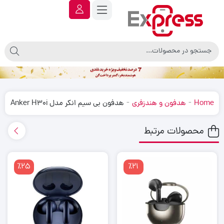
-
-
Home
هدفون و هندزفری
هدفون بی سیم انکر مدل Anker H30i
محصولات مرتبط
٪25
٪21