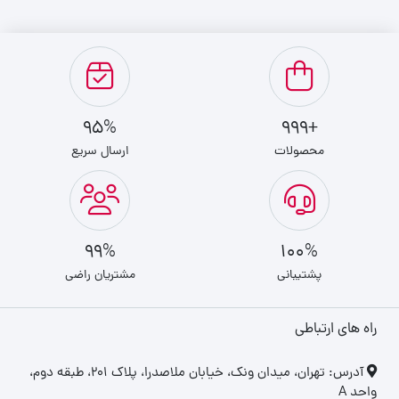
و شرایط، تجربه شنیداری روان و بدون قطعی داشته باشید.
طراحی و راحتی استفاده
هدفون بی‌سیم انکر مدل Anker H30i با طراحی ارگونومیک و گوشی‌های
95%
+999
نرم، راحتی بالایی را برای استفاده طولانی‌مدت فراهم می‌کند. ساختار
محصولات
ارسال سریع
سبک آن سبب می‌شود حتی در جلسات طولانی، تماشای فیلم یا گوش
دادن به موسیقی، خستگی کمتری را تجربه کنید.
99%
100%
کیفیت صدا و اتصال
پشتیبانی
مشتریان راضی
با پشتیبانی از
بلوتوث نسخه 5.3
، این هدفون اتصال پایدارتری نسبت به
نسخه‌های قدیمی‌تر فراهم کرده و برد حرکتی بهتری در اختیار شما قرار
راه های ارتباطی
می‌دهد. همچنین با داشتن
میکروفون داخلی
، برقراری تماس‌ها با وضوح
‎آدرس: تهران، میدان ونک، خیابان ملاصدرا، پلاک ۲۰۱، طبقه دوم،
بالا امکان‌پذیر است. قابلیت اتصال چندگانه نیز به شما اجازه می‌دهد
واحد A