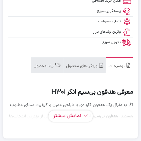
امکان خرید اقساطی
پاسخگویی سریع
تنوع محصولات
برترین برندهای بازار
تحویل سریع
توضیحات
ویژگی های محصول
برند محصول
معرفی هدفون بی‌سیم انکر H30i
اگر به دنبال یک هدفون کاربردی با طراحی مدرن و کیفیت صدای مطلوب
نمایش بیشتر
هستید،
هدفون بی‌سیم انکر مدل
Anker H30i
یکی از بهترین انتخاب‌ها
در رده قیمتی خود است. این هدفون ترکیبی از
اتصال بی‌سیم بلوتوث
نسخه 5.3
و
اتصال با سیم
را در اختیار شما قرار می‌دهد تا بسته به نیاز