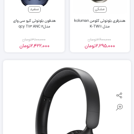
مشکی
سفید
هندزفری بلوتوثی کلومن koluman
هدفون بلوتوثی کیو سی وای
مدل K-TW11
مدلqcy T13 ANC 2
2,900,000
تومان
3,100,000
تومان
2,295,000
تومان
2,422,000
تومان