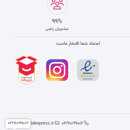
99%
مشتریان راضی
اعتماد شما افتخار ماست
info@mobilexpress.ir
02191099012
02191099012