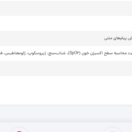
یش پیام‌های متنی
، شتاب‌سنج، ژیروسکوپ، ژئومغناطیس، فشارسنج هوا، حسگر نور محیط