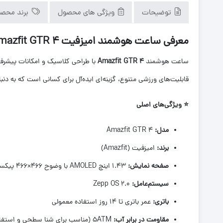
توضیحات
ویژگی های محصول
برند محص
معرفی ساعت هوشمند امیزفیت amazfit GTR 4
ساعت هوشمند
Amazfit GTR 4
قابلیت‌های ورزشی متنوع، گزینه‌ای ایده‌آل برای کسانی است که به دنبا
⭐
ویژگی‌های اصلی
مدل
:
Amazfit GTR 4
برند
:
امیزفیت (Amazfit)
صفحه نمایش
:
۱.۴۳ اینچ AMOLED با وضوح ۴۶۶×۴۶۶ پیکسل
سیستم‌عامل
:
Zepp OS 2.0
باتری
:
عمر باتری تا ۱۴ روز استفاده معمولی
مقاومت در برابر آب
:
۵ATM (مناسب برای شنا سطحی و استفاده در شرایط مرطوب)