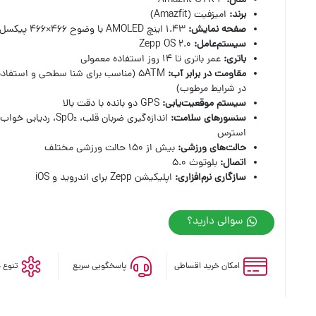
مدل
:
Amazfit GTR 4
برند
:
امیزفیت (Amazfit)
صفحه نمایش
:
۱.۴۳ اینچ AMOLED با وضوح ۴۶۶×۴۶۶ پیکسل
سیستم‌عامل
:
Zepp OS 2.0
باتری
:
عمر باتری تا ۱۴ روز استفاده معمولی
مقاومت در برابر آب
:
۵ATM (مناسب برای شنا سطحی و استفاده
در شرایط مرطوب)
سیستم موقعیت‌یابی
:
GPS دو بانده با دقت بالا
سنسورهای سلامت
:
اندازه‌گیری ضربان قلب، SpO₂، ردیابی خ
استرس
حالت‌های ورزشی
:
بیش از ۱۵۰ حالت ورزشی مختلف
اتصال
:
بلوتوث ۵.۰
سازگاری نرم‌افزاری
:
اپلیکیشن Zepp برای اندروید و iOS
سوالی دارید؟
امکان خرید اقساطی
پاسخگویی سریع
تنوع 