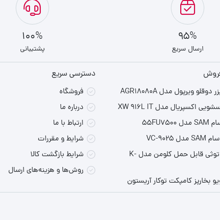
100%
95%
ارسال سریع
پشتیبانی
فروش
دسترسی سریع
دوقلو ویرپول مدل AGR18080A
فروشگاه
یی اکسپریال مدل XW 916L IT
درباره ما
55FU750
ارتباط با ما
ل VC-9025
شرایط و مقررات
اسپیکر بلوتوثی قابل حمل کلومن مدل K-
شرایط بازگشت کالا
روش‌ها و هزینه‌های ارسال
یو بخارپز کامپکت توکار آریستون