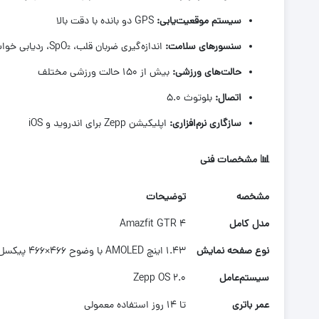
سیستم موقعیت‌یابی
:
GPS دو بانده با دقت بالا
سنسورهای سلامت
:
اندازه‌گیری ضربان قلب، SpO₂، ردیابی خواب و استرس
حالت‌های ورزشی
:
بیش از ۱۵۰ حالت ورزشی مختلف
اتصال
:
بلوتوث ۵.۰
سازگاری نرم‌افزاری
:
اپلیکیشن Zepp برای اندروید و iOS
📊
مشخصات فنی
مشخصه
توضیحات
مدل کامل
Amazfit GTR 4
نوع صفحه نمایش
۱.۴۳ اینچ AMOLED با وضوح ۴۶۶×۴۶۶ پیکسل
سیستم‌عامل
Zepp OS 2.0
عمر باتری
تا ۱۴ روز استفاده معمولی