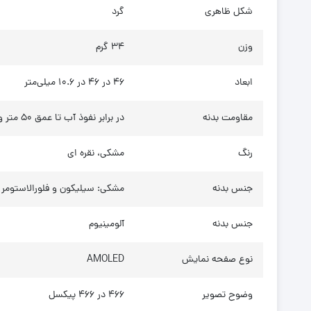
شکل ظاهری
گرد
وزن
34 گرم
ابعاد
46 در 46 در 10.6 میلی‌متر
مقاومت بدنه
در برابر نفوذ آب تا عمق 50 متر و به مدت 10 دقیقه (5ATM)، در برابر نفوذ گرد و غبار
رنگ
مشکی، نقره ای
جنس بدنه
مشکی: سیلیکون و فلورالاستومر | قهوه‌ای: چرم (leather) 
جنس بدنه
آلومینیوم
نوع صفحه نمایش
AMOLED
وضوح تصویر
466 در 466 پیکسل