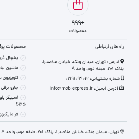
+999
محصولات
راه های ارتباطی
محصولات پر
یخچال فریزر 
‎آدرس: تهران، میدان ونک، خیابان ملاصدرا،
ماشین لباسشو
پلاک ۲۰۱، طبقه دوم، واحد A
تلویزیون سام SAM مدل 0
شماره پشتیبانی: 02191099012
جارو برقی سام SAM مد
آدرس ایمیل: info@mobilexpress.ir
S165
فر مایکروو
تهران، میدان ونک، خیابان ملاصدرا، پلاک ۲۰۱، طبقه دوم، واحد A