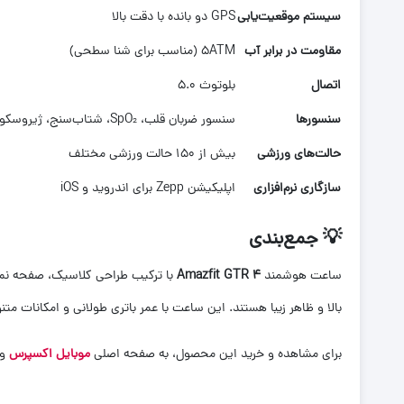
سیستم موقعیت‌یابی
GPS دو بانده با دقت بالا
مقاومت در برابر آب
۵ATM (مناسب برای شنا سطحی)
اتصال
بلوتوث ۵.۰
سنسورها
سنسور ضربان قلب، SpO₂، شتاب‌سنج، ژیروسکوپ
حالت‌های ورزشی
بیش از ۱۵۰ حالت ورزشی مختلف
سازگاری نرم‌افزاری
اپلیکیشن Zepp برای اندروید و iOS
💡
جمع‌بندی
ساعت هوشمند
Amazfit GTR 4
با ترکیب طراحی کلاسیک، صفحه نمای
بالا و ظاهر زیبا هستند. این ساعت با عمر باتری طولانی و امکانات مت
برای مشاهده و خرید این محصول، به صفحه اصلی
موبایل اکسپرس
و 