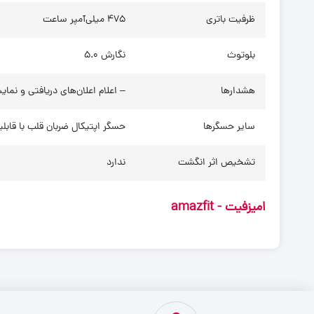
ظرفیت باتری
475 میلی‌آمپر ساعت
بلوتوث
نگارش 5.0
هشدارها
– اعلام اعلان‌های دریافتی و نما
سایر حسگرها
حسگر اپتیکال ضربان قلب با قابلیت محاسبه سطح اکسیژن خون (SpO2)
تشخیص اثر انگشت
ندارد
امیزفیت - amazfit