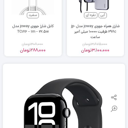
آبی
نقره ای
سفید
شارژر همراه جووی joway مدل jp-
کابل شارژ جووی joway مدل
298c ظرفیت 10000 میلی آمپر
TC186 – 1m – 22.5w
ساعت
3,875,000
تومان
308,000
تومان
3,100,000
تومان
288,000
تومان