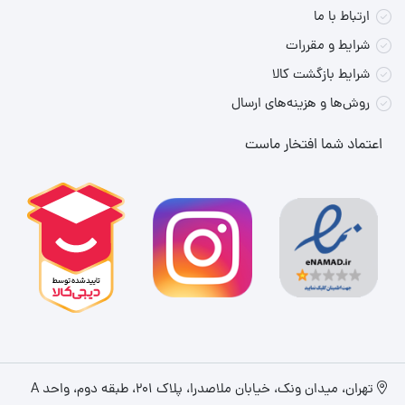
ارتباط با ما
Retina LTPO3 OLED، روشنایی تا 2000 نیت، رزولوشن
شرایط و مقررات
صفحه نمایش
374×446 پیکسل، شیشه مقاوم، قابلیت Always‑On
شرایط بازگشت کالا
Display
روش‌ها و هزینه‌های ارسال
تراشه
Apple S10 SiP با پردازنده دو هسته‌ای و GPU قدرتمند
اعتماد شما افتخار ماست
حافظه داخلی
64 گیگابایت
سیستم عامل
watchOS 11 (قابلیت بروزرسانی)
سنسورها و
ضربان قلب، SpO2، شتاب‌سنج، ژیروسکوپ، ارتفاع‌سنج
قابلیت‌های
همیشه فعال، قطب‌نما، دماسنج بدن، VO2max و
سلامت /
قابلیت پایش خواب و فعالیت ورزشی
فعالیت
مقاومت در
تهران، میدان ونک، خیابان ملاصدرا، پلاک ۲۰۱، طبقه دوم، واحد A
برابر آب / گرد و
مقاوم در برابر آب تا 50 متر + استاندارد IP6X