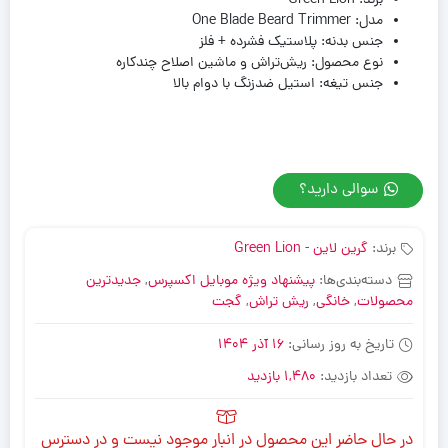
برند: Green Lion
مدل: One Blade Beard Trimmer
جنس بدنه: پلاستیک فشرده + فلز
نوع محصول: ریش‌تراش و ماشین اصلاح چندکاره
جنس تیغه: استیل ضدزنگ با دوام بالا
سوالی دارید؟
برند:
گرین لاین - Green Lion
دسته‌بندی‌ها:
پیشنهاد ویژه موبایل اکسپرس
,
جدیدترین
محصولات
,
خانگی
,
ریش تراش
,
گجت
تاریخ به روز رسانی:
16 آذر 1404
تعداد بازدید:
1,480 بازدید
در حال حاضر این محصول در انبار موجود نیست و در دسترس