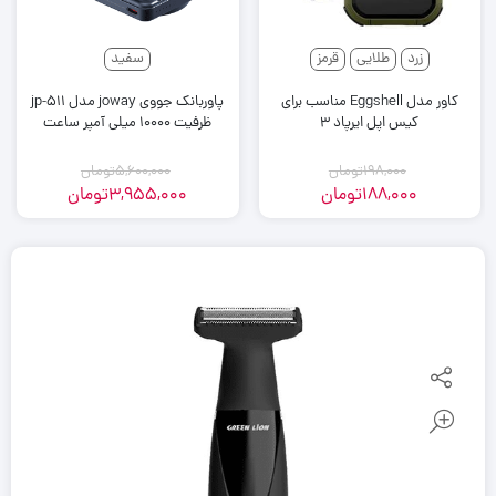
زرد
طلایی
قرمز
سفید
کاور مدل Eggshell مناسب برای
پاوربانک جووی joway مدل jp-511
کیس اپل ایرپاد 3
ظرفیت 10000 میلی آمپر ساعت
198,000
تومان
5,600,000
تومان
188,000
تومان
3,955,000
تومان