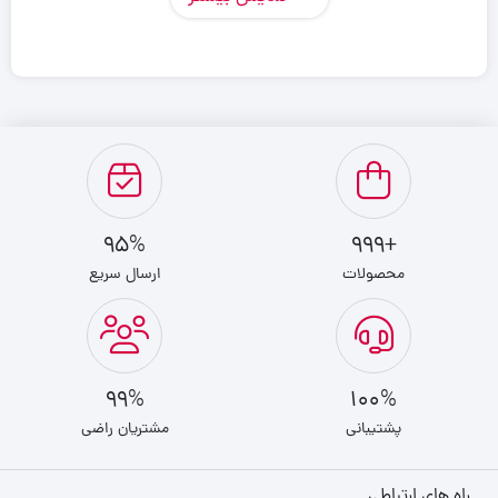
برند: Green Lion
مدل: One Blade Beard Trimmer
جنس بدنه: پلاستیک فشرده + فلز
نوع محصول: ریش‌تراش و ماشین اصلاح چندکاره
جنس تیغه: استیل ضدزنگ با دوام بالا
95%
+999
🟦 توضیحات کامل محصول
محصولات
ارسال سریع
✨ تجربه یک اصلاح دقیق و حرفه‌ای
ریش تراش گرین لاین Green Lion مدل One Blade Beard Trimmer
99%
100%
یک دستگاه اصلاح مدرن و کاربردی است که برای آقایانی طراحی شده که
پشتیبانی
مشتریان راضی
به ظاهر مرتب، اصلاح تمیز و ابزار حرفه‌ای اهمیت می‌دهند. این
ریش‌تراش با تیغه تیز و بادوام استیل، اصلاحی دقیق و بدون ایجاد
راه های ارتباطی