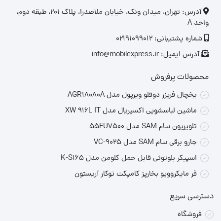
‎آدرس: تهران، میدان ونک، خیابان ملاصدرا، پلاک ۲۰۱، طبقه دوم،
واحد A
شماره پشتیبانی: 02191099012
آدرس ایمیل: info@mobilexpress.ir
محصولات پرفروش
یخچال فریزر دوقلو ویرپول مدل AGR18080A
ماشین لباسشویی اکسپریال مدل XW 916L IT
تلویزیون سام SAM مدل 55FU7500
جارو برقی سام SAM مدل VC-9025
اسپیکر بلوتوثی قابل حمل کلومن مدل K-S165
فر مایکروویو بخارپز کامپکت توکار آریستون
دسترسی سریع
فروشگاه