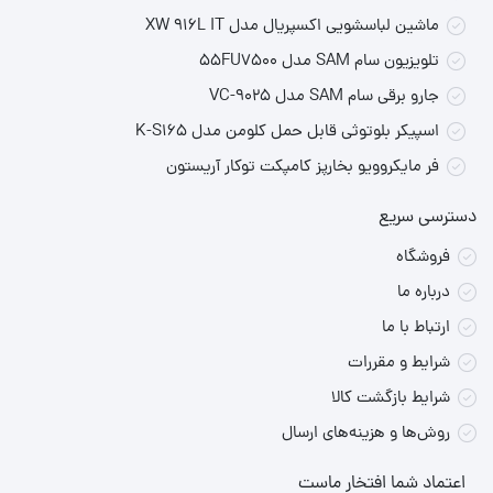
ماشین لباسشویی اکسپریال مدل XW 916L IT
تلویزیون سام SAM مدل 55FU7500
جارو برقی سام SAM مدل VC-9025
اسپیکر بلوتوثی قابل حمل کلومن مدل K-S165
فر مایکروویو بخارپز کامپکت توکار آریستون
دسترسی سریع
فروشگاه
درباره ما
ارتباط با ما
شرایط و مقررات
شرایط بازگشت کالا
روش‌ها و هزینه‌های ارسال
اعتماد شما افتخار ماست