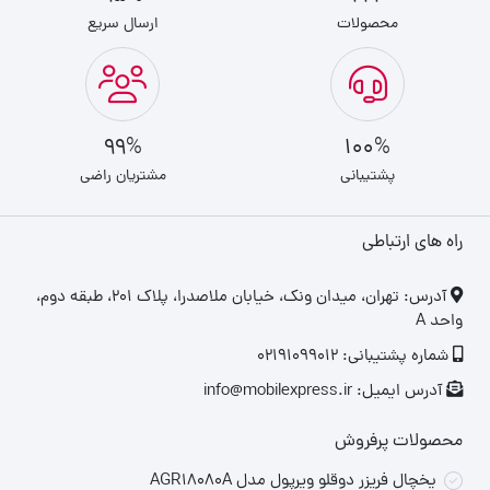
محصولات
ارسال سریع
99%
100%
پشتیبانی
مشتریان راضی
راه های ارتباطی
‎آدرس: تهران، میدان ونک، خیابان ملاصدرا، پلاک ۲۰۱، طبقه دوم،
واحد A
شماره پشتیبانی: 02191099012
آدرس ایمیل: info@mobilexpress.ir
محصولات پرفروش
یخچال فریزر دوقلو ویرپول مدل AGR18080A