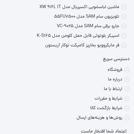
ماشین لباسشویی اکسپریال مدل XW 916L IT
تلویزیون سام SAM مدل 55FU7500
جارو برقی سام SAM مدل VC-9025
اسپیکر بلوتوثی قابل حمل کلومن مدل K-S165
فر مایکروویو بخارپز کامپکت توکار آریستون
دسترسی سریع
فروشگاه
درباره ما
ارتباط با ما
شرایط و مقررات
شرایط بازگشت کالا
روش‌ها و هزینه‌های ارسال
اعتماد شما افتخار ماست