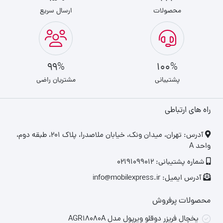
محصولات
ارسال سریع
99%
100%
پشتیبانی
مشتریان راضی
راه های ارتباطی
‎آدرس: تهران، میدان ونک، خیابان ملاصدرا، پلاک ۲۰۱، طبقه دوم،
واحد A
شماره پشتیبانی: 02191099012
آدرس ایمیل: info@mobilexpress.ir
محصولات پرفروش
یخچال فریزر دوقلو ویرپول مدل AGR18080A