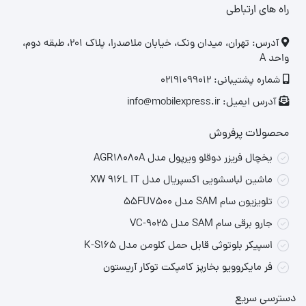
راه های ارتباطی
‎آدرس: تهران، میدان ونک، خیابان ملاصدرا، پلاک ۲۰۱، طبقه دوم،
واحد A
شماره پشتیبانی: 02191099012
آدرس ایمیل: info@mobilexpress.ir
محصولات پرفروش
یخچال فریزر دوقلو ویرپول مدل AGR18080A
ماشین لباسشویی اکسپریال مدل XW 916L IT
تلویزیون سام SAM مدل 55FU7500
جارو برقی سام SAM مدل VC-9025
اسپیکر بلوتوثی قابل حمل کلومن مدل K-S165
فر مایکروویو بخارپز کامپکت توکار آریستون
دسترسی سریع